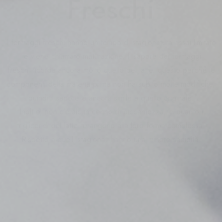
Freschi
I formaggi freschi hanno un tempo di stagionatura assai limitato
e viene chiamato maturazione. Il sapore dei formaggi
freschi ricorda ancora molto quello del latte, questo perché le
componenti della materia prima non ha subito molte modifiche,
quindi il sapore è ancora simile a quello originale.
Inoltre, non c’è alcun cenno di piccantezza, in quanto i
trigliceridi del latte rimangono alla loro forma complessa.
Rispetto a quelli stagionati hanno una minore sapidità.