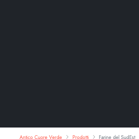
Antico Cuore Verde
Prodotti
Farine del SudEst