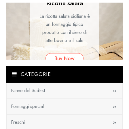
l’immersione delle forme in
vasche di vinacce fresche
appena svinate ma non del
tutto spremute, che siano
dunque ancora morbide.
In questo modo la crosta e
anche la pasta assumono
un colore diverso,
secondo le vinacce
CATEGORIE
utilizzate, acquistando
anche l’aroma
Farine del SudEst
Continue Reading
Formaggi special
Buy Now
Freschi